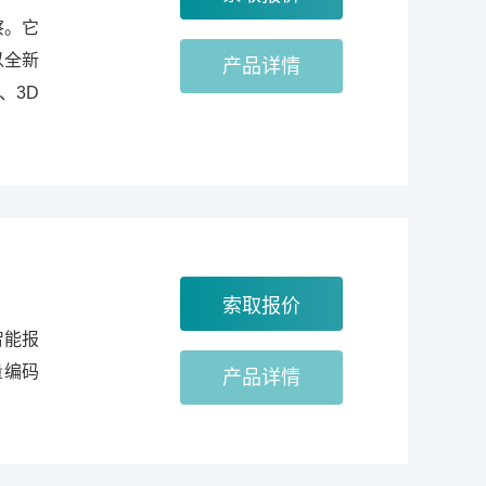
察。它
以全新
产品详情
、3D
智能报
量编码
产品详情