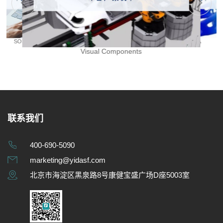
SIMULIA
SOLIDWORKS
Visual Components
Visual Components
SOLIDWORKS
SIMULIA
SIMULIA
SOLIDWORKS
Visual Components
联系我们
400-690-5090
marketing@yidasf.com
北京市海淀区黑泉路8号康健宝盛广场D座5003室