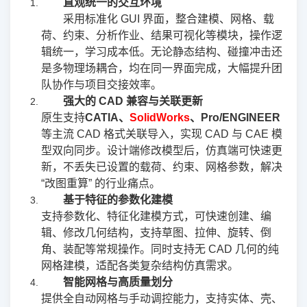
直观统一的交互环境
采用标准化 GUI 界面，整合建模、网格、载
荷、约束、分析作业、结果可视化等模块，操作逻
辑统一，学习成本低。无论静态结构、碰撞冲击还
是多物理场耦合，均在同一界面完成，大幅提升团
队协作与项目交接效率。
强大的 CAD 兼容与关联更新
原生支持
CATIA、
SolidWorks
、Pro/ENGINEER
等主流 CAD 格式关联导入，实现 CAD 与 CAE 模
型双向同步。设计端修改模型后，仿真端可快速更
新，不丢失已设置的载荷、约束、网格参数，解决
“改图重算” 的行业痛点。
基于特征的参数化建模
支持参数化、特征化建模方式，可快速创建、编
辑、修改几何结构，支持草图、拉伸、旋转、倒
角、装配等常规操作。同时支持无 CAD 几何的纯
网格建模，适配各类复杂结构仿真需求。
智能网格与高质量划分
提供全自动网格与手动调控能力，支持实体、壳、