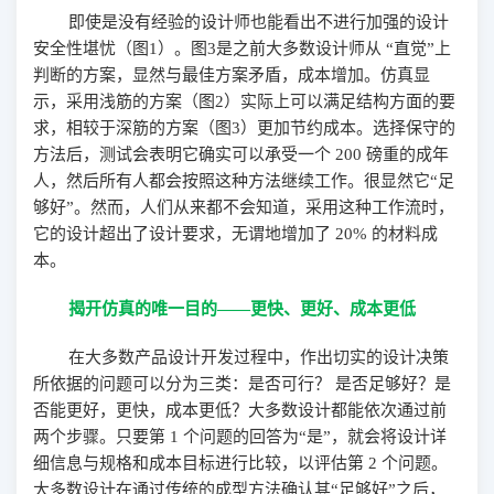
即使是没有经验的设计师也能看出不进行加强的设计
安全性堪忧（图
1
）。图
3
是之前大多数设计师从
“
直觉
”
上
判断的方案，显然
与最佳方案矛盾，
成本增加
。仿真显
示，采用浅筋的
方案（图
2
）实际上可以满足结构方面的要
求，相较于深筋的方案（图
3
）更加节约成本。选择保守的
方法后，测试会表明它确实可以承受一个
200
磅重的成年
人，然后所有人都会按照这种方法继续工作。
很显然它
“足
够好”。然而，人们从来都不会知道，采用这种工作流时，
它的设计超出了设计要求，无谓地增加了
20%
的材料成
本。
揭开仿真的唯一目的
——更快、更好、成本更低
在大多数产品设计开发过程中，作出切实的设计决策
所依据的问题可以分为三类
：是否可行？
是否足够好？是
否能更好，更快，成本更低？
大多数设计都能依次通过前
两个步骤。只要第
1
个问题的回答为
“
是
”
，就会
将设计详
细信息与规格和成本目标进行比较，以评估第
2
个问题。
大多数设计
在通过传统的成型方法确认其
“足够好”之后，