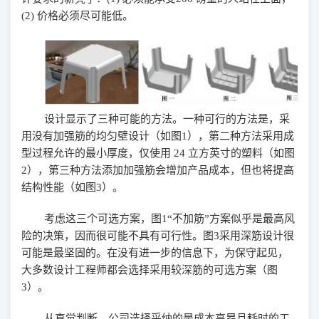
(2)
价格必须尽可能低。
设计显示了三种可能的方法。一种可行的方法是，采
用没有加强筋的均匀壁设计（如图
1
），第二种方法采用成
型过程允许的最小厚度，仅使用
24
立方英寸的塑料（
如图
2
），
第三种方法添加加强筋会增加产品成本，但也将提高
结构性能（如图
3
）。
考虑这三个可选方案，图
1
“不加筋”方案似乎是最高风
险的决策，因而很可能不具有可行性。图
3
采用深筋设计很
可能是最坚固的。在没有进一步的信息下，为保守起见，
大多数设计工程师都会选择采用较深筋的可选方案（图
3
）。
从直觉判断，公司选择采纳的是成本高昂且耗时的工