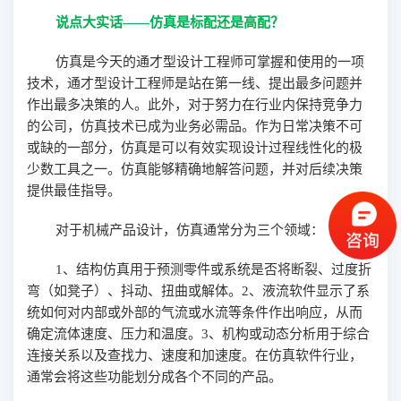
说点大实话
——仿真是标配还是高配？
仿真是今天的通才型设计工程师可掌握和使用的一项
技术，通才型设计工程师是站在第一线、提出最多问题并
作出最多决策的人。此外，对于努力在行业内保持竞争力
的公司，仿真技术已成为业务必需品。作为日常决策不可
或缺的一部分，仿真是可以有效实现设计过程线性化的极
少数工具之一。仿真能够精确地解答问题，并对后续决策
提供最佳指导。
对于机械产品设计，仿真通常分为三个领域
：
1
、
结构仿真用于预测零件或系统是否将断裂、过度折
弯（如凳子）、抖动、扭曲
或解体。
2
、
液流软件显示了系
统如何对内部或外部的气流或水流等条件作出响应，从而
确
定流体速度、压力和温度。
3
、
机构或动态分析用于综合
连接关系以及查找力、速度和加速度。
在仿真软件行业，
通常会将这些功能划分成各个不同的产品。