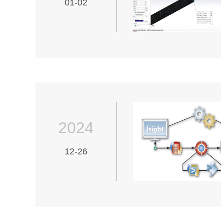
01-02
2024
12-26